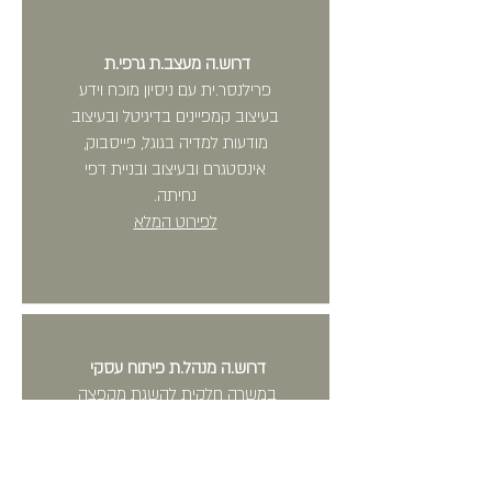
דרוש.ה מעצב.ת גרפי.ת
פרילנסר.ית עם ניסיון מוכח וידע
בעיצוב קמפיינים בדיגיטל ובעיצוב
מודעות למדיה בגוגל, פייסבוק,
אינסטגרם ובעיצוב ובניית דפי
נחיתה.
לפירוט המלא
דרוש.ה מנהל.ת פיתוח עסקי
במשרה חלקית להשגת מקפצה
בהיקף לקוחות החברה. הצלחה
בתפקיד אל מול עמידה ביעדי
החברה ופריצתם. התפקיד כולל